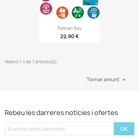
Vista ràpida

Pelican Bay
22,90 €
Veient 1-1 de 1 articles(s)
Tornar amunt

Rebeu les darreres notícies i ofertes