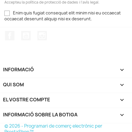
Accepteu la política de protecció de dades i l'avís legal.
Enim quis fugiat consequat elit minim nisi eu occaecat
occaecat deserunt aliquip nisi ex deserunt.
Facebook
YouTube
Instagram
INFORMACIÓ

QUI SOM

EL VOSTRE COMPTE

INFORMACIÓ SOBRE LA BOTIGA
keyboard_arrow_down
© 2026 - Programari de comerç electrònic per
PrestaShop™