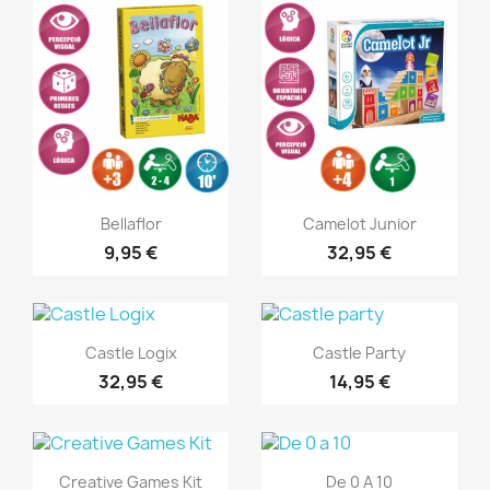
Vista ràpida
Vista ràpida


Bellaflor
Camelot Junior
9,95 €
32,95 €
Vista ràpida
Vista ràpida


Castle Logix
Castle Party
32,95 €
14,95 €
Vista ràpida
Vista ràpida


Creative Games Kit
De 0 A 10