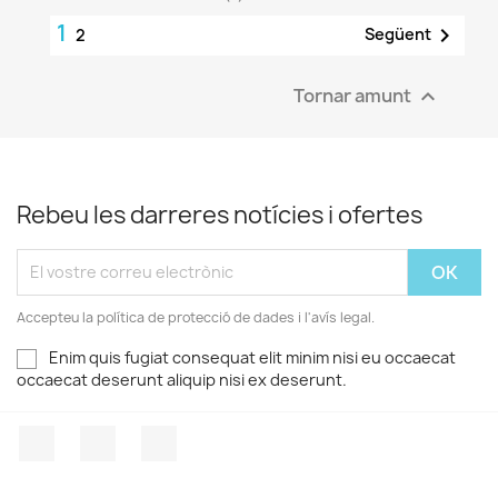
1

Següent
2
Tornar amunt

Rebeu les darreres notícies i ofertes
Accepteu la política de protecció de dades i l'avís legal.
Enim quis fugiat consequat elit minim nisi eu occaecat
occaecat deserunt aliquip nisi ex deserunt.
Facebook
YouTube
Instagram