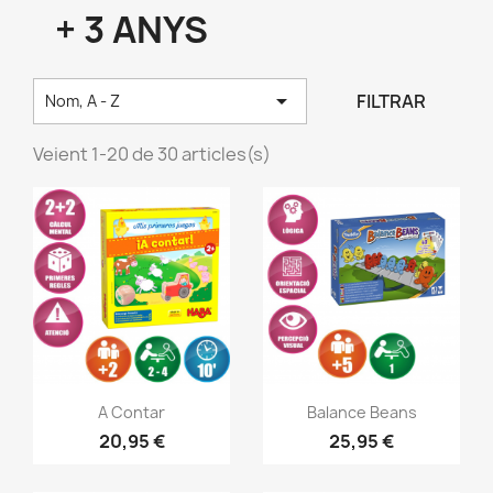
+ 3 ANYS

FILTRAR
Nom, A - Z
Veient 1-20 de 30 articles(s)
Vista ràpida
Vista ràpida


A Contar
Balance Beans
20,95 €
25,95 €