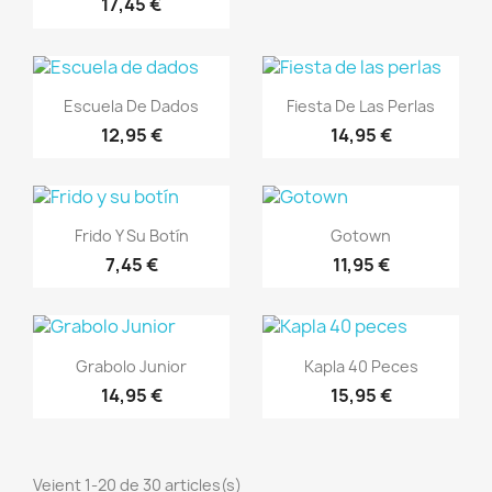
17,45 €
Vista ràpida
Vista ràpida


Escuela De Dados
Fiesta De Las Perlas
12,95 €
14,95 €
Vista ràpida
Vista ràpida


Frido Y Su Botín
Gotown
7,45 €
11,95 €
Vista ràpida
Vista ràpida


Grabolo Junior
Kapla 40 Peces
14,95 €
15,95 €
Veient 1-20 de 30 articles(s)