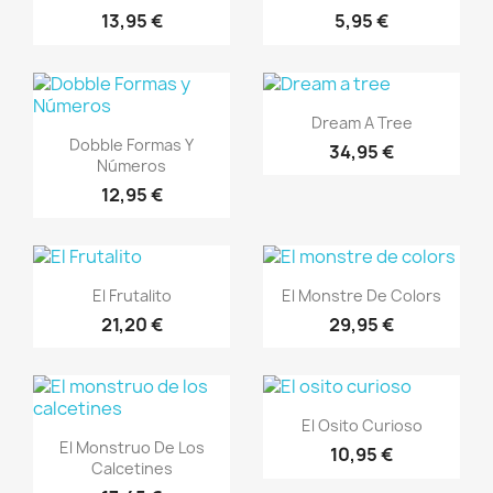
13,95 €
5,95 €
Vista ràpida

Dream A Tree
Vista ràpida

Dobble Formas Y
34,95 €
Números
12,95 €
Vista ràpida
Vista ràpida


El Frutalito
El Monstre De Colors
21,20 €
29,95 €
Vista ràpida

El Osito Curioso
Vista ràpida

El Monstruo De Los
10,95 €
Calcetines