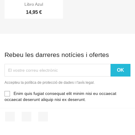

Vista ràpida
Libro Azul
14,95 €
Rebeu les darreres notícies i ofertes
Accepteu la política de protecció de dades i l'avís legal.
Enim quis fugiat consequat elit minim nisi eu occaecat
occaecat deserunt aliquip nisi ex deserunt.
Facebook
YouTube
Instagram