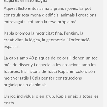
Kapla és el llistó màgic!
Aquest llistó entusiasma a grans i joves. Es pot
construir tota mena d'edificis, animals i creacions
extravagats...tot amb la teva pròpia mà.
Kapla promou la motricitat fina, l'enginy, la
creativitat, la lògica, la geometria i l'orientació
espacial.
La caixa amb 40 plaques de colors li donen un toc
més de disseny i especial a les creacions amb les
fustetes. Els llistons de fusta Kapla en colors són
molt versàtils i útils per fer construccions
orgàniques o d'animals.
Un joc individual o en grup. Kapla uneix a totes les
edats.