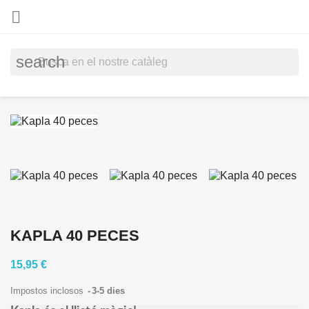

search
KAPLA 40 PECES
15,95 €
Impostos inclosos
3-5 dies