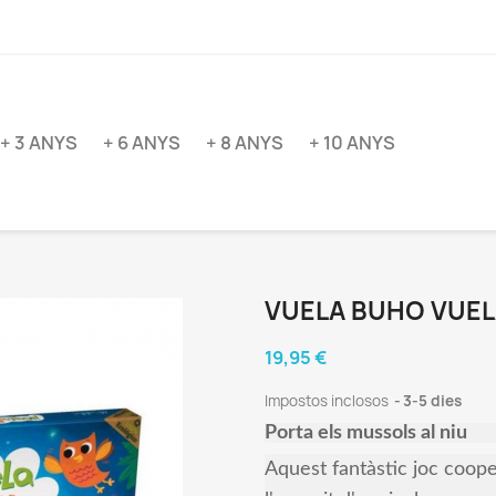
+ 3 ANYS
+ 6 ANYS
+ 8 ANYS
+ 10 ANYS
VUELA BUHO VUE
19,95 €
Impostos inclosos
3-5 dies
Porta els mussols al niu
Aquest fantàstic joc coope