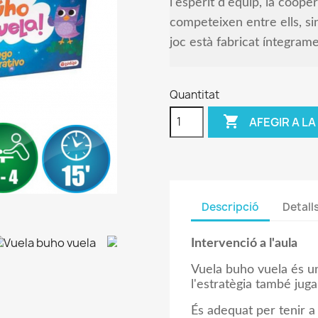
l'esperit d'equip, la cooper
competeixen entre ells, si
joc està fabricat íntegram
Quantitat

AFEGIR A LA
Descripció
Detall
Intervenció a l'aula
Vuela buho vuela és un 
l'estratègia també juga
És adequat per tenir a 