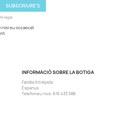
ís legal.
m nisi eu occaecat
unt.
INFORMACIÓ SOBRE LA BOTIGA
Família Intrèpida
Espanya
Telefoneu-nos:
616 433 588