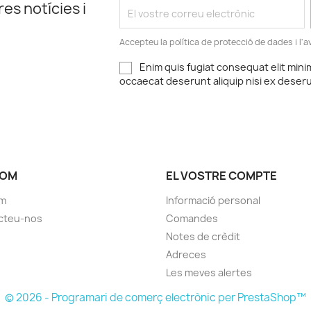
es notícies i
Accepteu la política de protecció de dades i l'av
Enim quis fugiat consequat elit mini
occaecat deserunt aliquip nisi ex deser
SOM
EL VOSTRE COMPTE
om
Informació personal
cteu-nos
Comandes
Notes de crèdit
Adreces
Les meves alertes
© 2026 - Programari de comerç electrònic per PrestaShop™