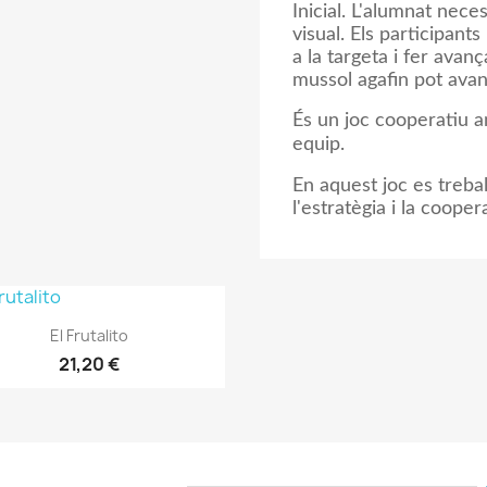
Inicial. L'alumnat neces
visual. Els participants
a la targeta i fer ava
mussol agafin pot ava
És un joc cooperatiu a
equip.
En aquest joc es treball
l'estratègia i la cooper
Vista ràpida

El Frutalito
21,20 €