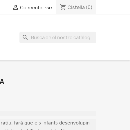
shopping_cart

Cistella
(0)
Connectar-se
search
LA
ratiu, farà que els infants desenvolupin