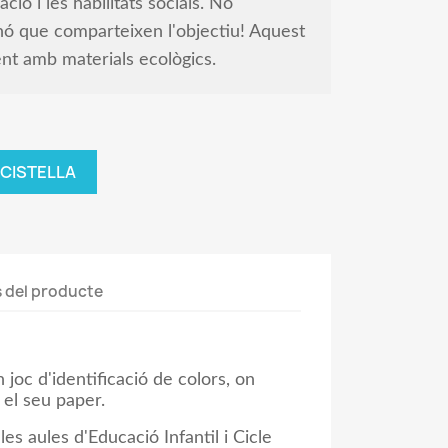
ació i les habilitats socials. No
nó que comparteixen l'objectiu! Aquest
ent amb materials ecològics.
 CISTELLA
s del producte
joc d'identificació de colors, on
 el seu paper.
les aules d'Educació Infantil i Cicle