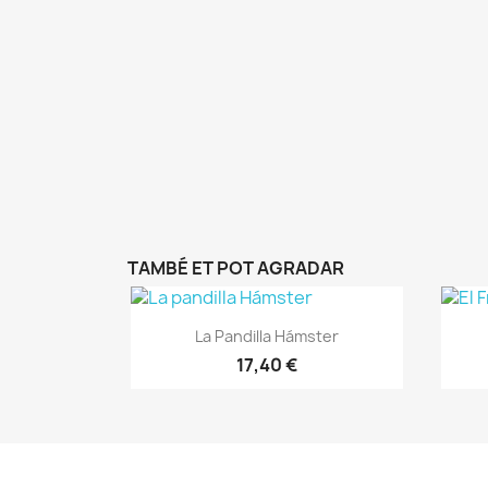
TAMBÉ ET POT AGRADAR
Vista ràpida

La Pandilla Hámster
17,40 €