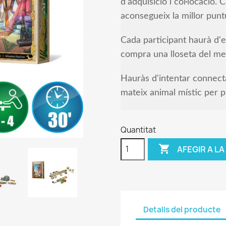
d'adquisició i col·locació.
aconsegueix la millor punt
Cada participant haurà d'es
compra una lloseta del mer
Hauràs d'intentar connecta
mateix animal místic per p
Quantitat

AFEGIR A LA
Detalls del producte