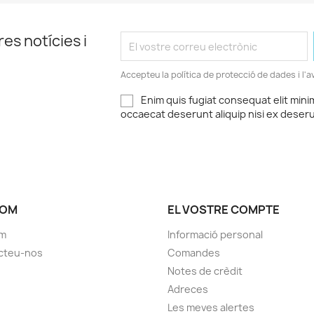
es notícies i
Accepteu la política de protecció de dades i l'av
Enim quis fugiat consequat elit mini
occaecat deserunt aliquip nisi ex deser
SOM
EL VOSTRE COMPTE
om
Informació personal
cteu-nos
Comandes
Notes de crèdit
Adreces
Les meves alertes