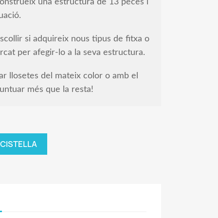
 Construeix una estructura de 13 peces i
uació.
collir si adquireix nous tipus de fitxa o
cat per afegir-lo a la seva estructura.
r llosetes del mateix color o amb el
untuar més que la resta!
 CISTELLA