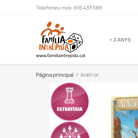
Telefoneu-nos:
616 433 588
+ 2 ANYS
Pàgina principal
Ankh'or