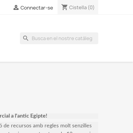
shopping_cart

Cistella
(0)
Connectar-se
search
ial a l'antic Egipte!
ó de recursos amb regles molt senzilles