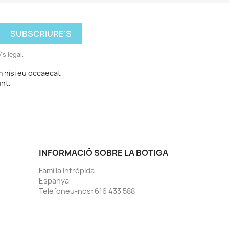
ís legal.
m nisi eu occaecat
unt.
INFORMACIÓ SOBRE LA BOTIGA
Família Intrèpida
Espanya
Telefoneu-nos:
616 433 588