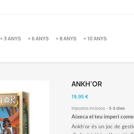
+ 3 ANYS
+ 6 ANYS
+ 8 ANYS
+ 10 ANYS
ANKH'OR
19,95 €
Impostos inclosos
3-5 dies
Aixeca el teu imperi comerc
Ankh'or és un joc de gesti