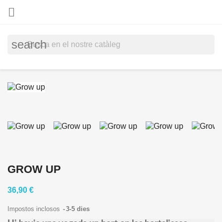

search
GROW UP
36,90 €
Impostos inclosos
3-5 dies