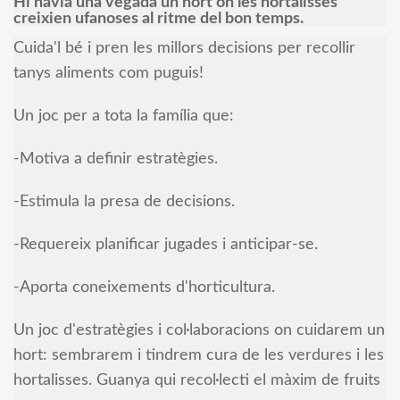
Hi havia una vegada un hort on les hortalisses
creixien ufanoses al ritme del bon temps.
Cuida'l bé i pren les millors decisions per recollir
tanys aliments com puguis!
Un joc per a tota la família que:
-Motiva a definir estratègies.
-Estimula la presa de decisions.
-Requereix planificar jugades i anticipar-se.
-Aporta coneixements d'horticultura.
Un joc d'estratègies i col·laboracions on cuidarem un
hort: sembrarem i tindrem cura de les verdures i les
hortalisses. Guanya qui recol·lecti el màxim de fruits