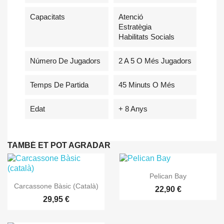
Capacitats
Atenció
Estratègia
Habilitats Socials
Número De Jugadors
2 A 5 O Més Jugadors
Temps De Partida
45 Minuts O Més
Edat
+ 8 Anys
TAMBÉ ET POT AGRADAR

Vista ràpida
Pelican Bay

Vista ràpida
Carcassone Bàsic (català)
22,90 €
29,95 €