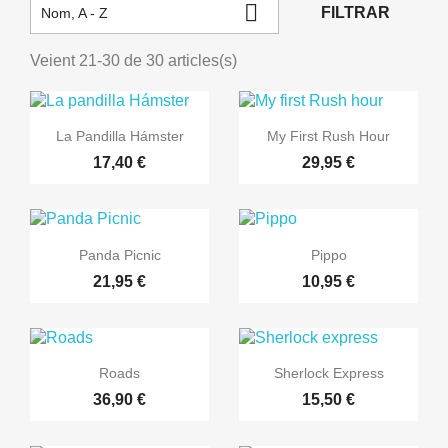

FILTRAR
Nom, A - Z
Veient 21-30 de 30 articles(s)


Vista ràpida
Vista ràpida
La Pandilla Hámster
My First Rush Hour
17,40 €
29,95 €


Vista ràpida
Vista ràpida
Panda Picnic
Pippo
21,95 €
10,95 €


Vista ràpida
Vista ràpida
Roads
Sherlock Express
36,90 €
15,50 €