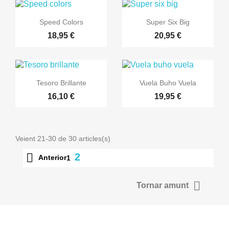


Vista ràpida
Vista ràpida
Speed Colors
Super Six Big
18,95 €
20,95 €


Vista ràpida
Vista ràpida
Tesoro Brillante
Vuela Buho Vuela
16,10 €
19,95 €
Veient 21-30 de 30 articles(s)

2
Anterior
1

Tornar amunt